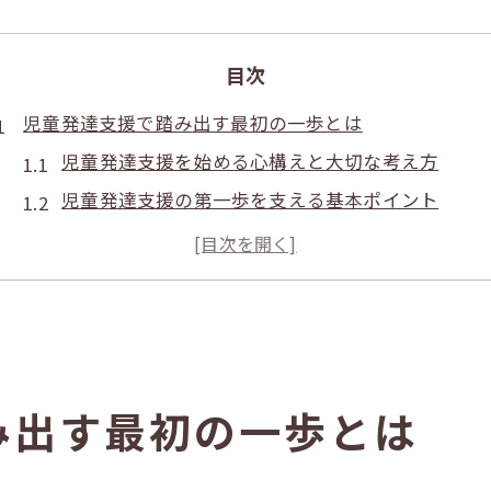
目次
児童発達支援で踏み出す最初の一歩とは
児童発達支援を始める心構えと大切な考え方
児童発達支援の第一歩を支える基本ポイント
小学生も対象の児童発達支援とは何かを解説
児童発達支援を気軽に始める流れを知ろう
児童発達支援で未来へ踏み出す安心サポート
お子様の成長を促す支援の選び方ガイド
児童発達支援の選び方とプログラム比較のコツ
み出す最初の一歩とは
お子様の成長段階に適した児童発達支援選定法
児童発達支援選びで注目すべきポイントまとめ