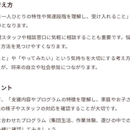
考え方
児童発達支援の料金や必要な情報を徹底解説
児童発達支援で重視したい支援内容の見極め方
ま一人ひとりの特性や発達段階を理解し、受け入れること
最初の一歩を支える児童発達支援の理念解説
歩となります。
児童発達支援の理念が第一歩を導く理由
門スタッフや相談窓口に気軽に相談することも重要です。
理念から見る児童発達支援の実践的な価値
ト方法を見つけやすくなります。
児童発達支援で大切にしたい考え方を共有
こと」や「やってみたい」という気持ちを大切にする考え
理念を活かした児童発達支援の現場例紹介
とが、将来の自立や社会参加につながります。
児童発達支援理念が支える成長のステップ
児童発達支援を始める時に知っておきたいこと
イント
児童発達支援の利用までの流れをわかりやすく解
て、「支援内容やプログラムの特徴を理解し、家庭やお子
児童発達支援で対象となるお子様の特徴とは
援の様子やスタッフの対応を確認することが大切です。
児童発達支援の必要書類や相談方法を理解する
に合わせたプログラム（集団生活、作業体験、遊びの中で
児童発達支援士の資格取得や独学のポイント
一緒に確認してみましょう。