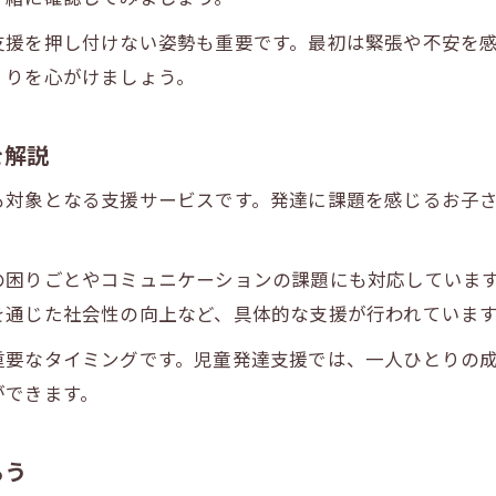
児童発達支援の料金や費用面の基本情報
支援を押し付けない姿勢も重要です。最初は緊張や不安を
自信を育てるための児童発達支援実践アイデア
くりを心がけましょう。
児童発達支援で自信を育てる活動の具体例
小学生向け児童発達支援プログラムの工夫点
を解説
集団生活で活きる児童発達支援の実践方法
も対象となる支援サービスです。発達に課題を感じるお子
日常生活に活かせる児童発達支援のアイデア集
児童発達支援と家庭での連携による成長促進
の困りごとやコミュニケーションの課題にも対応していま
児童発達支援における地域と家族の役割を考える
空き確認・見学予約はこちら
空き確認・見学予約はこちら
を通じた社会性の向上など、具体的な支援が行われていま
児童発達支援と地域支援がつながる理由
重要なタイミングです。児童発達支援では、一人ひとりの
家族が担う児童発達支援でのサポート役割
ができます。
保護者ネットワークと児童発達支援の活用法
地域活動を通じた児童発達支援の価値向上
ろう
児童発達支援で広がる地域との連携ポイント